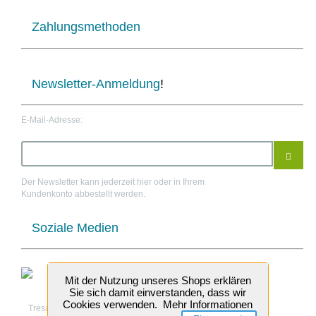
Zahlungsmethoden
Newsletter-Anmeldung
!
E-Mail-Adresse:
Der Newsletter kann jederzeit hier oder in Ihrem
Kundenkonto abbestellt werden.
Soziale Medien
Mit der Nutzung unseres Shops erklären
Sie sich damit einverstanden, dass wir
Cookies verwenden.
Mehr Informationen
Tresabo Treppenrenovierung © 2026 Tresabo