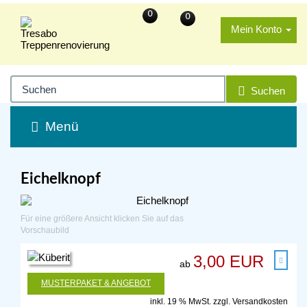
0
0
Mein Konto
Suchen
Menü
Eichelknopf
Für eine größere Ansicht klicken Sie auf das
Vorschaubild
3,00 EUR
ab
MUSTERPAKET & ANGEBOT
inkl. 19 % MwSt. zzgl.
Versandkosten