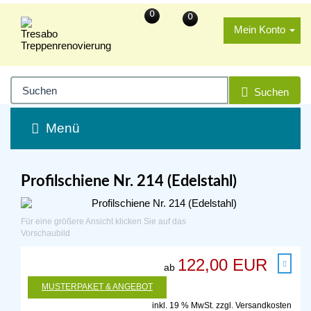
0
0
Mein Konto
Suchen
Menü
Profilschiene Nr. 214 (Edelstahl)
Für eine größere Ansicht klicken Sie auf das
Vorschaubild
122,00 EUR
ab
MUSTERPAKET & ANGEBOT
inkl. 19 % MwSt. zzgl.
Versandkosten