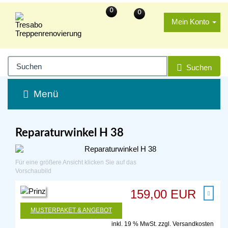
0
0
Mein Konto
Suchen
Menü
Reparaturwinkel H 38
Für eine größere Ansicht klicken Sie auf das
Vorschaubild
159,00 EUR
MUSTERPAKET & ANGEBOT
inkl. 19 % MwSt. zzgl.
Versandkosten