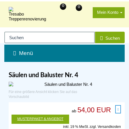
0
0
Mein Konto
Suchen
Menü
Säulen und Baluster Nr. 4
Für eine größere Ansicht klicken Sie auf das
Vorschaubild
54,00 EUR
ab
MUSTERPAKET & ANGEBOT
inkl. 19 % MwSt. zzgl.
Versandkosten