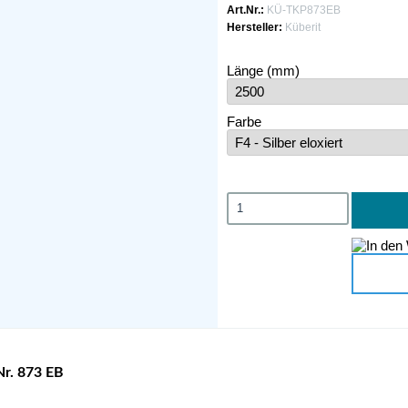
Art.Nr.:
KÜ-TKP873EB
Hersteller:
Küberit
Länge (mm)
Farbe
Nr. 873 EB