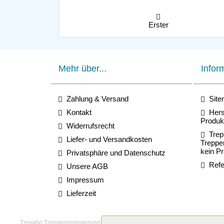
Erster
Mehr über...
Infor
Zahlung & Versand
Site
Kontakt
Herst
Produk
Widerrufsrecht
Trep
Liefer- und Versandkosten
Treppe
kein P
Privatsphäre und Datenschutz
Refe
Unsere AGB
Impressum
Lieferzeit
Tresabo Treppenrenovierung © 2026 Tresabo