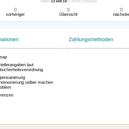
Artikel
13 von 14
in dieser Kategorie
vorheriger
Übersicht
nächste
mationen
Zahlungsmethoden
map
ellerangaben laut
tsicherheitsverordnung
pensanierung
nrenovierung selber machen
roblem
renzen