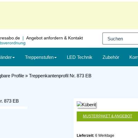
resabo.de
|
Angebot
anfordern
& Kontakt
itsverordnung
länder
Treppenstufen
LED Technik
Zubehör
Kom
gbare Profile
»
Treppenkantenprofil Nr. 873 EB
MUSTERPAKET & ANGEBOT
Lieferzeit:
6 Werktage