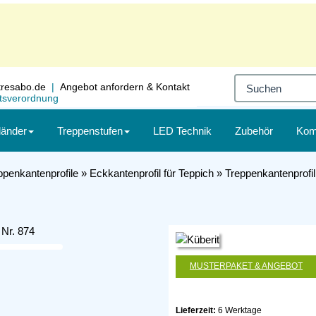
resabo.de
|
Angebot
anfordern
& Kontakt
itsverordnung
länder
Treppenstufen
LED Technik
Zubehör
Kom
ppenkantenprofile
»
Eckkantenprofil für Teppich
»
Treppenkantenprofil
MUSTERPAKET & ANGEBOT
Lieferzeit:
6 Werktage