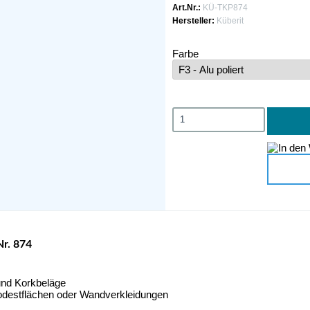
Art.Nr.:
KÜ-TKP874
Hersteller:
Küberit
Farbe
r. 874
 und Korkbeläge
 Podestflächen oder Wandverkleidungen