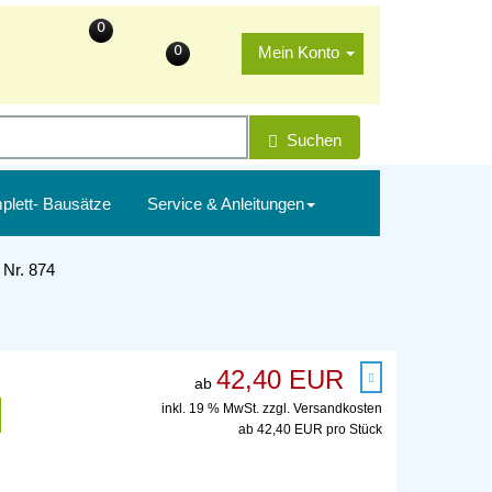
0
0
Mein Konto
Suchen
plett- Bausätze
Service & Anleitungen
 Nr. 874
42,40 EUR
ab
inkl. 19 % MwSt. zzgl.
Versandkosten
ab 42,40 EUR pro Stück