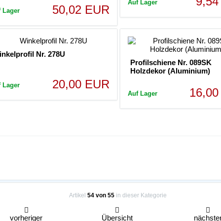
9,5
Auf Lager
50,02 EUR
f Lager
nkelprofil Nr. 278U
Profilschiene Nr. 089SK
Holzdekor (Aluminium)
20,00 EUR
f Lager
16,0
Auf Lager
Artikel
54 von 55
in dieser Kategorie
vorheriger
Übersicht
nächste