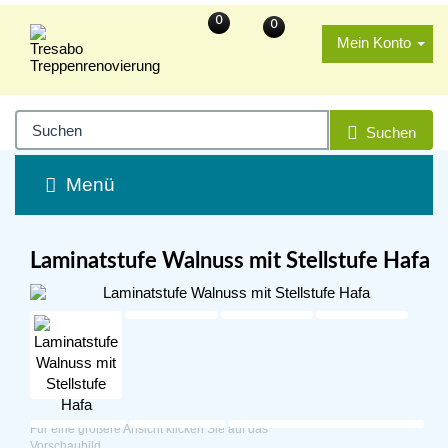
0
0
Mein Konto
Suchen
Menü
Laminatstufe Walnuss mit Stellstufe Hafa
Für eine größere Ansicht klicken Sie auf das
Vorschaubild