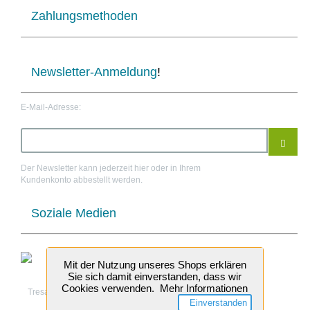
Zahlungsmethoden
Newsletter-Anmeldung
!
E-Mail-Adresse:
Der Newsletter kann jederzeit hier oder in Ihrem
Kundenkonto abbestellt werden.
Soziale Medien
Mit der Nutzung unseres Shops erklären
Sie sich damit einverstanden, dass wir
Cookies verwenden.
Mehr Informationen
Tresabo Treppenrenovierung © 2026 Tresabo
Einverstanden